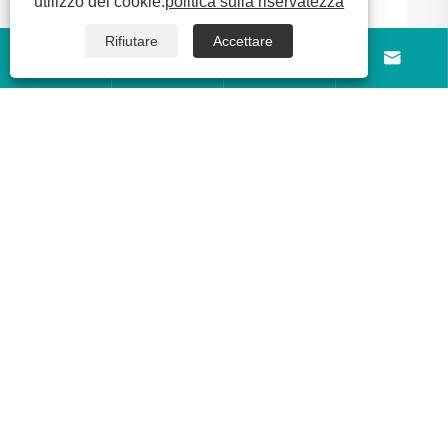
utilizzo dei cookie.
politica sulla riservatezza
Rafforzando la cooperazione logistica tra
Cina e Senegal, semirimorchi cisterna per
Rifiutare
Accettare
olio a 3 assi Luyi spediti in Senegal




Visualizza altro >>
Chi siamo
Prodotti
Notizia
Contattaci