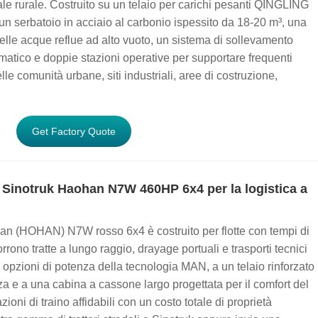
e rurale. Costruito su un telaio per carichi pesanti QINGLING
 serbatoio in acciaio al carbonio ispessito da 18-20 m³, una
lle acque reflue ad alto vuoto, un sistema di sollevamento
omatico e doppie stazioni operative per supportare frequenti
lle comunità urbane, siti industriali, aree di costruzione,
Get Factory Quote
e Sinotruk Haohan N7W 460HP 6x4 per la logistica a
ohan (HOHAN) N7W rosso 6x4 è costruito per flotte con tempi di
orrono tratte a lungo raggio, drayage portuali e trasporti tecnici
 opzioni di potenza della tecnologia MAN, a un telaio rinforzato
nza e a una cabina a cassone largo progettata per il comfort del
ioni di traino affidabili con un costo totale di proprietà