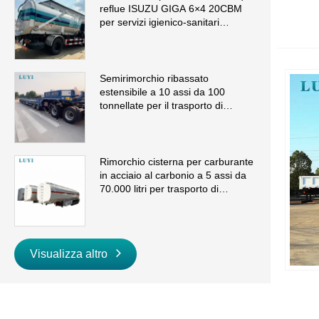
reflue ISUZU GIGA 6×4 20CBM
per servizi igienico-sanitari
municipali
Semirimorchio ribassato
estensibile a 10 assi da 100
tonnellate per il trasporto di
macchinari di grandi dimensioni
Rimorchio cisterna per carburante
in acciaio al carbonio a 5 assi da
70.000 litri per trasporto di
benzina e diesel sfusi
Visualizza altro