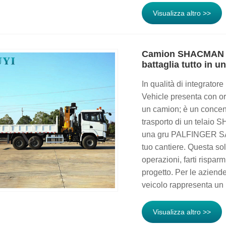
Visualizza altro >>
Camion SHACMAN co
battaglia tutto in u
In qualità di integrator
Vehicle presenta con o
un camion; è un concent
trasporto di un telaio 
una gru PALFINGER SANY
tuo cantiere. Questa sol
operazioni, farti risparm
progetto. Per le aziende
veicolo rappresenta un 
Visualizza altro >>