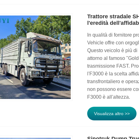
Trattore stradale 
l'eredità dell'affidab
In qualità di fornitore p
Vehicle offre con orgo
Questo veicolo è più di 
attorno al famoso "Go
trasmissione FAST. Proge
l'F3000 è la scelta affi
transfrontaliero e opera
non possono essere co
F3000 è all'altezza.
Visualizza altro >>
Sinotruk Dump Tru