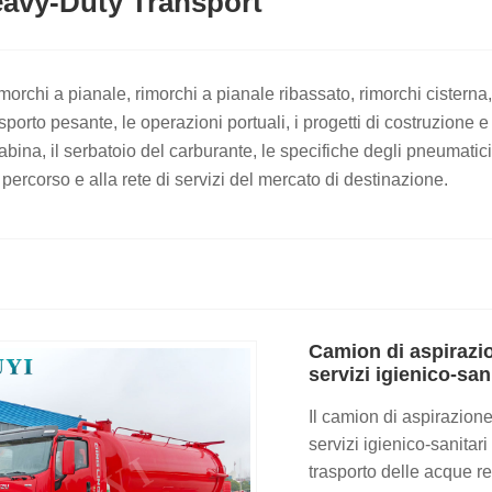
Heavy-Duty Transport
 rimorchi a pianale, rimorchi a pianale ribassato, rimorchi cistern
porto pesante, le operazioni portuali, i progetti di costruzione e i
cabina, il serbatoio del carburante, le specifiche degli pneumati
el percorso e alla rete di servizi del mercato di destinazione.
Camion di aspirazi
servizi igienico-san
Il camion di aspirazio
servizi igienico-sanitar
trasporto delle acque r