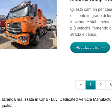
Questo camion per cass
efficiente in grado di 
funzionare stabilmente 
più velocità, fornendo op
strada e carico.
Visualizza altro >>
«
1
2
3
a azienda realizzata in Cina - Luyi Dedicated Vehicle Manufactur
 qualità.