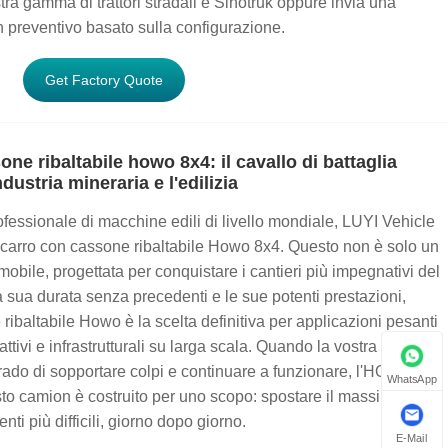
stra gamma di trattori stradali e Sinotruk oppure invia una
un preventivo basato sulla configurazione.
Get Factory Quote
ne ribaltabile howo 8x4: il cavallo di battaglia
ndustria mineraria e l'edilizia
professionale di macchine edili di livello mondiale, LUYI Vehicle
tocarro con cassone ribaltabile Howo 8x4. Questo non è solo un
obile, progettata per conquistare i cantieri più impegnativi del
sua durata senza precedenti e le sue potenti prestazioni,
ribaltabile Howo è la scelta definitiva per applicazioni pesanti
attivi e infrastrutturali su larga scala. Quando la vostra attività
grado di sopportare colpi e continuare a funzionare, l'HOHO 8x4
WhatsApp
esto camion è costruito per uno scopo: spostare il massimo
ti più difficili, giorno dopo giorno.
E-Mail