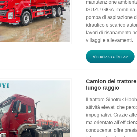
manutenzione ambiental
ISUZU GIGA, combina un
pompa di aspirazione de
idraulico e scarico aut
lavori di risanamento ne
villaggi e allevamenti.
Visualizza altro >>
Camion del trattor
lungo raggio
Il trattore Sinotruk Ha
attività elevati che perc
impegnativi. Grazie alle
ma orientato all'efficie
conducente, offre prestaz