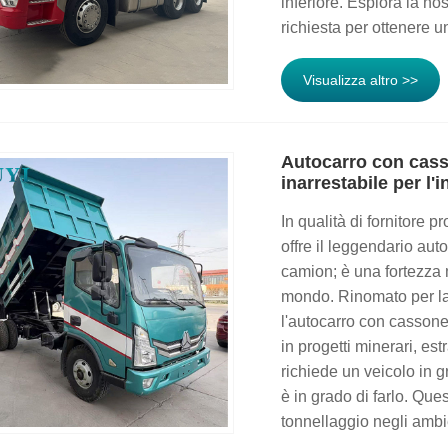
inferiore. Esplora la no
richiesta per ottenere 
Visualizza altro >>
Autocarro con casso
inarrestabile per l'i
In qualità di fornitore 
offre il leggendario au
camion; è una fortezza m
mondo. Rinomato per la 
l'autocarro con cassone 
in progetti minerari, estr
richiede un veicolo in 
è in grado di farlo. Qu
tonnellaggio negli ambien